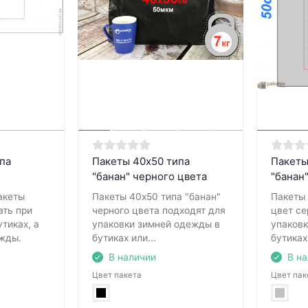
па
Пакеты 40х50 типа
Пакеты
"банан" черного цвета
"банан
акеты
Пакеты 40х50 типа "банан"
Пакеты 
ать при
черного цвета подходят для
цвет се
утиках, а
упаковки зимней одежды в
упаков
жды.
бутиках или...
бутиках
В наличии
В н
Цвет пакета
Цвет пак