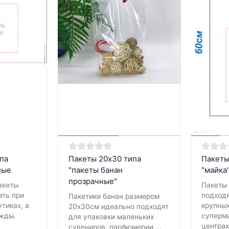
па
Пакеты 20х30 типа
Пакеты
ные
"пакеты банан
"майка
прозрачные"
акеты
Пакеты
ать при
подходя
Пакетики банан размером
утиках, а
крупных
20х30см идеально подходят
жды.
суперма
для упаковки маленьких
центрах
сувениров, парфюмерии,...