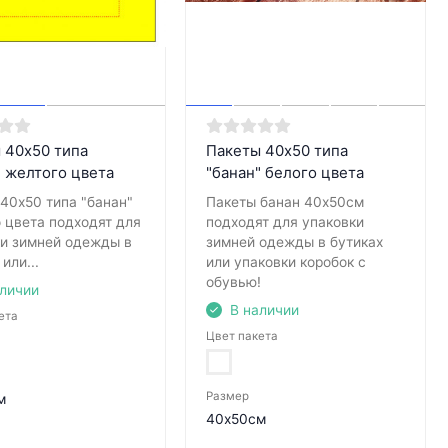
 40х50 типа
Пакеты 40х50 типа
" желтого цвета
"банан" белого цвета
40х50 типа "банан"
Пакеты банан 40х50см
 цвета подходят для
подходят для упаковки
ки зимней одежды в
зимней одежды в бутиках
или...
или упаковки коробок с
обувью!
аличии
В наличии
ета
Цвет пакета
Размер
м
40х50см