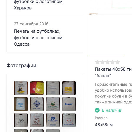
футболки с логотипом
Харьков
27 сентября 2016
Печать на футболках,
футболки с логотипом
Одесса
Фотографии
Пакеты 48х58 ти
"банан"
Горизонтальные п
удобно использов
покупке обуви в б
также зимней оде
В наличии
Размер
48х58см