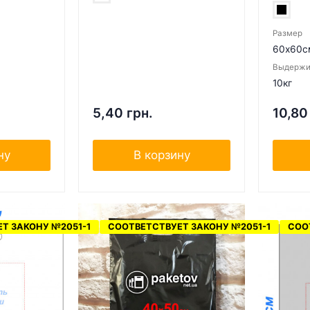
Размер
60х60с
Выдержит
10кг
5,40 грн.
10,80
ну
В корзину
Т ЗАКОНУ №2051-1
СООТВЕТСТВУЕТ ЗАКОНУ №2051-1
СОО