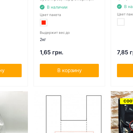
В н
В наличии
Цвет пак
Цвет пакета
Выдержит вес до
2кг
1,65 грн.
7,85 г
ну
В корзину
СОО