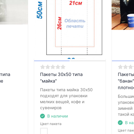
 типа
Пакеты 30х50 типа
Пакеты
ые
"майка"
"банан
плотно
Пакеты типа майка 30х50
подходят для упаковки
Больши
мелких вещей, кофе и
упаковк
сувениров
зимней
такой к
В наличии
В н
Цвет пакета
Цвет пак