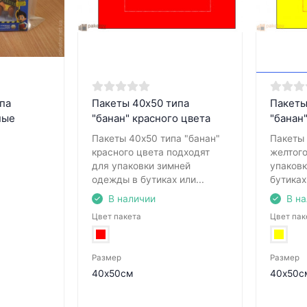
па
Пакеты 40х50 типа
Пакеты
ные
"банан" красного цвета
"банан
Пакеты 40х50 типа "банан"
Пакеты 
красного цвета подходят
желтого
для упаковки зимней
упаков
одежды в бутиках или...
бутиках 
В наличии
В н
Цвет пакета
Цвет пак
Размер
Размер
40х50см
40х50с