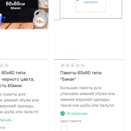
 60х60 типа
Пакеты 60х60 типа
" черного цвета,
"банан"
сть 60мкм
Большие пакеты для
упаковки зимней обуви или
е пакеты для
зимней верхней одежды,
и зимней обуви или
такой как шуба или пальто!
 верхней одежды,
ак шуба или пальто!
В наличии
аличии
Цвет пакета
ета