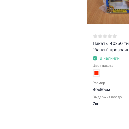
Пакеты 40х50 ти
"банан" прозрач
В наличии
Цвет пакета
Размер
40х50см
Выдержит вес до
7кг