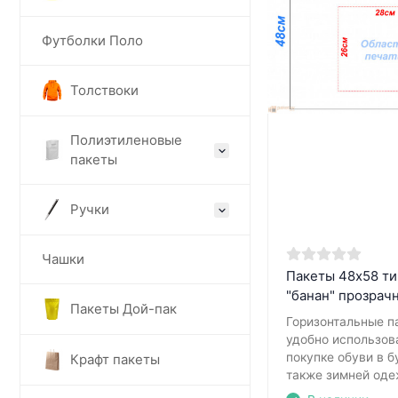
Футболки Поло
Толствоки
Полиэтиленовые
пакеты
Ручки
Чашки
Пакеты 48х58 ти
"банан" прозрач
Пакеты Дой-пак
Горизонтальные п
удобно использов
покупке обуви в б
Крафт пакеты
также зимней оде